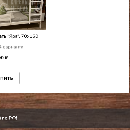
ать "Яра", 70х160
4 варианта
00 ₽
УПИТЬ
 по РФ!