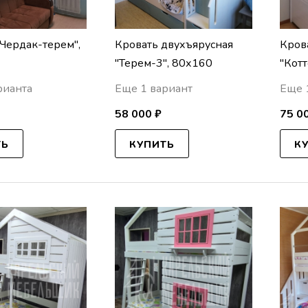
"Чердак-терем",
Кровать двухъярусная
Кров
"Терем-3", 80х160
"Кот
рианта
Еще 1 вариант
Еще 
58 000 ₽
75 0
ТЬ
КУПИТЬ
К