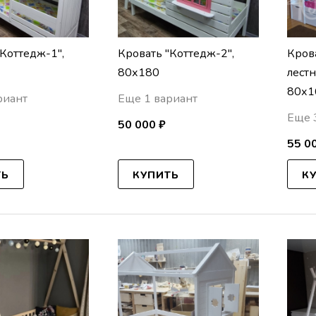
"Коттедж-1",
Кровать "Коттедж-2",
Крова
80х180
лест
80х1
риант
Еще 1 вариант
Еще 
50 000 ₽
55 0
ТЬ
КУПИТЬ
К