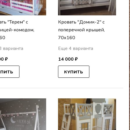
ть "Терем" с
Кровать "Домик-2" с
ницей-комодом,
поперечной крышей,
60
70х160
3 варианта
Еще 4 варианта
00 ₽
14 000 ₽
УПИТЬ
КУПИТЬ