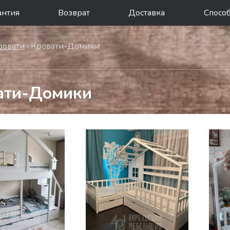
антия
Возврат
Доставка
Спосо
ровати
› Кровати-Домики
ати-Домики