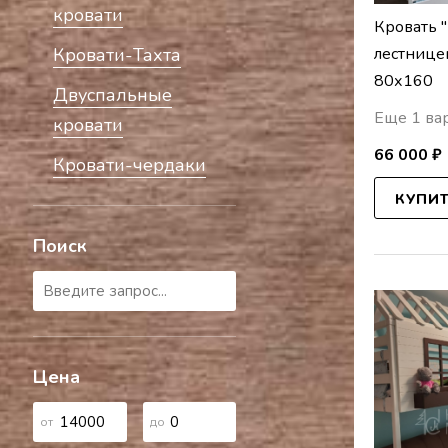
кровати
Кровать 
Кровати-Тахта
лестнице
80х160
Двуспальные
Еще 1 ва
кровати
66 000 ₽
Кровати-чердаки
КУПИ
Поиск
Цена
от
до