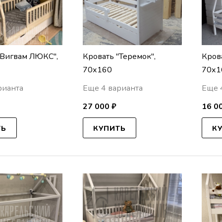
"Вигвам ЛЮКС",
Кровать "Теремок",
Кров
70х160
70х1
рианта
Еще 4 варианта
Еще 
27 000 ₽
16 0
ТЬ
КУПИТЬ
К