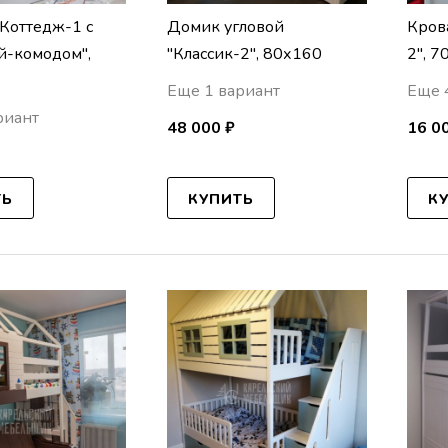
"Коттедж-1 с
Домик угловой
Крова
й-комодом",
"Классик-2", 80х160
2", 
Еще 1 вариант
Еще 
риант
48 000 ₽
16 0
ТЬ
КУПИТЬ
К