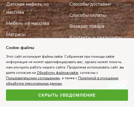
Детская мебель из
Способы доставки
массива
Способы оплаты
Мебель из массива
Возврат товара
Матрасы
Контакты и реквизиты
Текстиль
Cookie-файлы
Этот сайт использует файлы cookie. Собранная при помощи cookie
ИНФОРМАЦИЯ
информация не может идентифицировать вас, однако может помочь
нам улучшить работу нашего сайта. Продолжая использовать сайт, вы
даете согласие на
Обработку файлов cookie
, согласны с
Пользовательское соглашение
Пользовательским соглашением
, а также с
Политикой в отношении
обработки персональных данных
.
Политика конфиденциальности
СКРЫТЬ УВЕДОМЛЕНИЕ
Разработка и поддержка