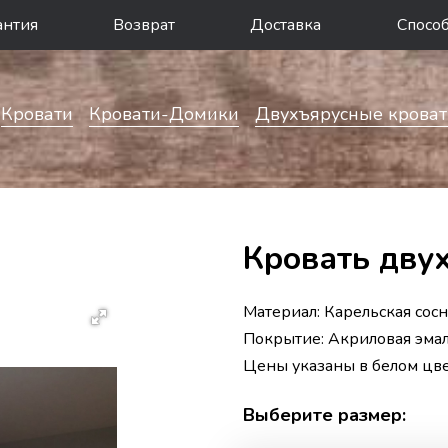
антия
Возврат
Доставка
Спосо
Кровати
Кровати-Домики
Двухъярусные кроват
Кровать дву
Материал: Карельская сосн
Покрытие: Акриловая эмал
Цены указаны в белом цв
Выберите размер: