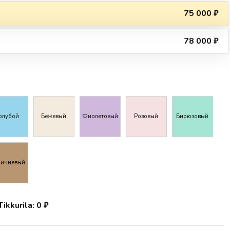
75 000 ₽
78 000 ₽
олубой
Бежевый
Фиолетовый
Розовый
Бирюзовый
ричневый
ikkurila:
0
₽