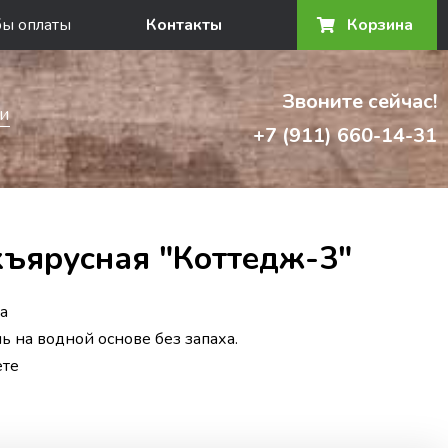
бы оплаты
Контакты
Корзина
Звоните сейчас!
и
+7 (911) 660-14-31
хъярусная "Коттедж-3"
а
ь на водной основе без запаха.
ете