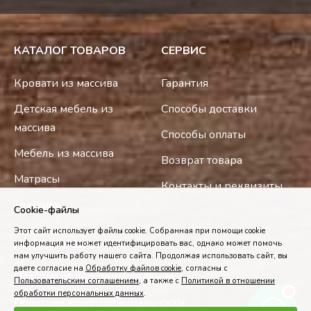
КАТАЛОГ ТОВАРОВ
СЕРВИС
Кровати из массива
Гарантия
Детская мебель из
Способы доставки
массива
Способы оплаты
Мебель из массива
Возврат товара
Матрасы
Контакты и реквизиты
Текстиль
Cookie-файлы
Этот сайт использует файлы cookie. Собранная при помощи cookie
ИНФОРМАЦИЯ
информация не может идентифицировать вас, однако может помочь
нам улучшить работу нашего сайта. Продолжая использовать сайт, вы
даете согласие на
Обработку файлов cookie
, согласны с
Пользовательское соглашение
Пользовательским соглашением
, а также с
Политикой в отношении
обработки персональных данных
.
Политика конфиденциальности